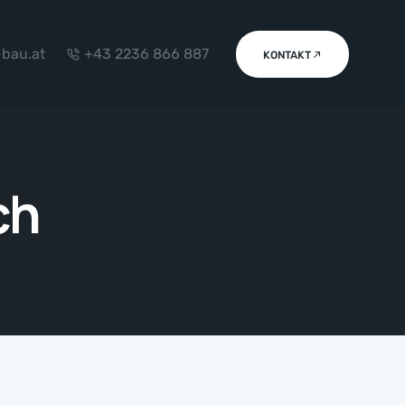
-bau.at
+43 2236 866 887
KONTAKT
ch