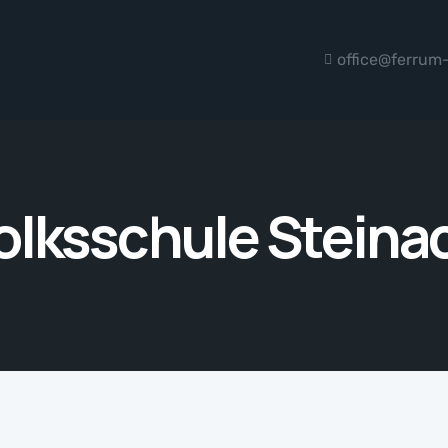
office@ferrum
olksschule Steina